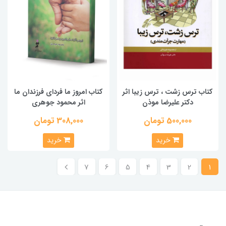
کتاب ترس زشت ، ترس زیبا اثر
کتاب امروز ما فردای فرزندان ما
دکتر علیرضا موذن
اثر محمود جوهری
500,000 تومان
308,000 تومان
خرید
خرید
7
6
5
4
3
2
1