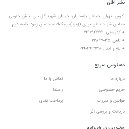
نشر آفاق
آدرس: تهران، خیابان پاسداران، خیابان شهید گل نبی، نبش جنوبی
خیابان شهید ناطق نوری (زمرد)، پلاک9، ساختمان زمرد، طبقه دوم
● کدپستی: ۱۹۴۷۹۴۶۶۶۱
● تلفن: ٢٢٨۴٧۰۳۵
● بله و ایتا : 09904913138
دسترسی سریع
درباره ما
تماس با ما
حریم خصوصی
راهنما
قوانین و مقررات
پرداخت نقدی
دریافت و بررسی اثر
عضویت در خبرنامه