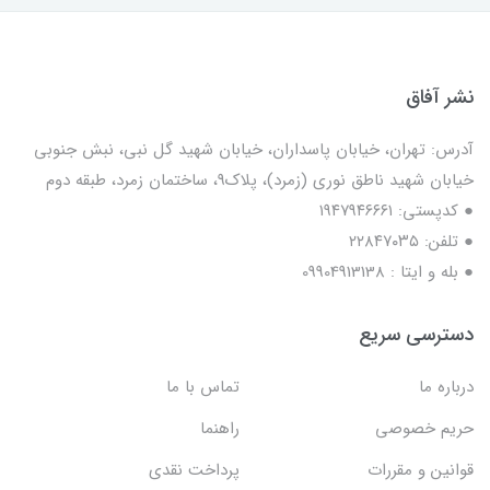
نشر آفاق
آدرس: تهران، خیابان پاسداران، خیابان شهید گل نبی، نبش جنوبی
خیابان شهید ناطق نوری (زمرد)، پلاک9، ساختمان زمرد، طبقه دوم
● کدپستی: ۱۹۴۷۹۴۶۶۶۱
● تلفن: ٢٢٨۴٧۰۳۵
● بله و ایتا : 09904913138
دسترسی سریع
درباره ما
تماس با ما
حریم خصوصی
راهنما
قوانین و مقررات
پرداخت نقدی