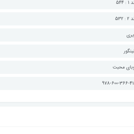
 : 544
 : 532
یری
ینگور
بای محبت
978-600-366-41