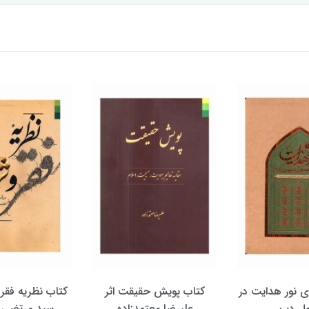
 جلدی نور هدایت در
کتاب پویش حقیقت اثر
کتاب نظریه فقر 
ل دین
علیرضا معتمدزاده
سید مرتضی 