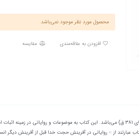
محصول مورد نظر موجود نمی‌باشد.
افزودن به علاقه‌مندی
مقایسه
تألیف محدث ارجمند مرحوم شیخ صدوق(متوفای 381 ق) می‌باشد. این کتاب به موضوعات و رو
ب عبارتند از :- روایاتی در آفرینش حجت خدا قبل از آفرینش دیگر ان