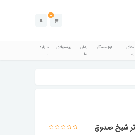
0
دعای
نویسندگان
رمان
پیشنهادی
درباره
زه
ها
ما
اثر شیخ صدوق