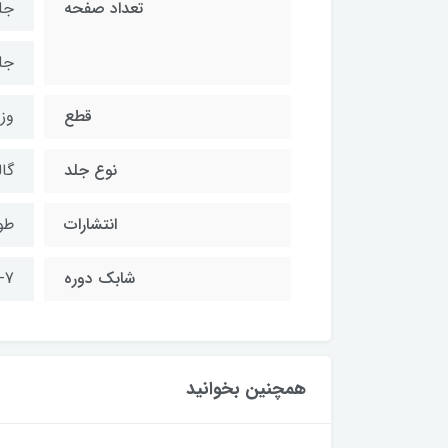
تعداد صفحه
جلد 1
جلد 2
قطع
وز
نوع جلد
گال
انتشارات
طو
شابک دوره
-7
همچنین بخوانید