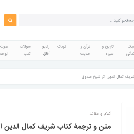
بک
تاریخ و
قرآن و
کودک
رادیو
سوالات
صوت 
ندگی
سیره
حدیث
آفاق
کتب
ابوحم
شریف کمال الدین اثر شیخ صدوق
کلام و عقائد
متن و ترجمۀ کتاب شریف کمال الدین 