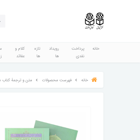
خانه
پرداخت
رویداد
تازه
کلام و
س
نقدی
ها
ها
عقائد
ز
خانه
فهرست محصولات
متن و ترجمۀ کتاب 