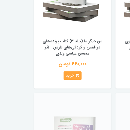
ی روی
من دیگر ما (جلد ۳) کتاب پرنده‌های
 -
در قفس و کودکی‌های نارس - اثر
محسن عباسی ولدی
460,000 تومان
خرید