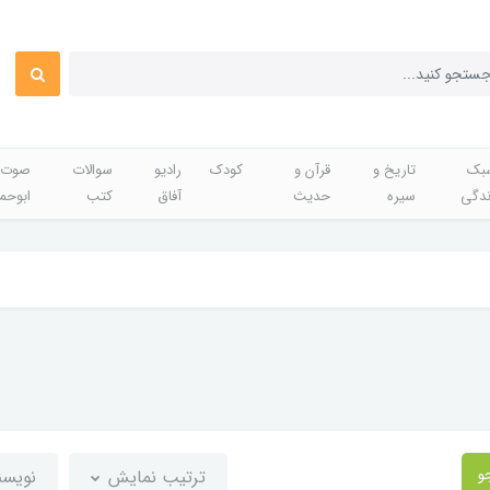
بک
تاریخ و
قرآن و
کودک
رادیو
سوالات
صوت 
ندگی
سیره
حدیث
آفاق
کتب
ابوحم
و
ترتیب نمایش
نویسن