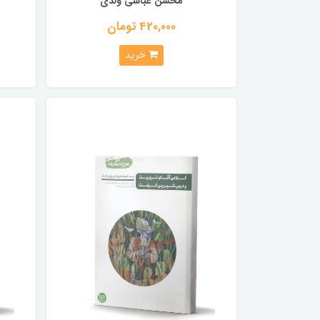
محسن عباسی ولدی
420,000 تومان
خرید