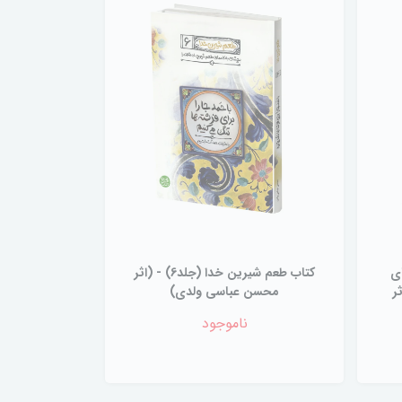
رهای
کتاب طعم شیرین خدا (جلد6) - (اثر
ر
محسن عباسی ولدی)
ناموجود