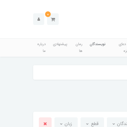
0
دعای
نویسندگان
رمان
پیشنهادی
درباره
زه
ها
ما
دگان
قطع
زبان