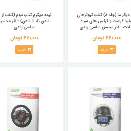
من دیگر ما (جلد 8) کتاب کبوترهای
نیمه دیگرم کتاب دوم (کتاب از م
فید کرامت و کرکس های سیاه
شدن تا، تا شدن) - اثر محسن
ائت - اثر محسن عباسی ولدی
عباسی ولدی
440,000 تومان
470,000 تومان
خرید
خرید