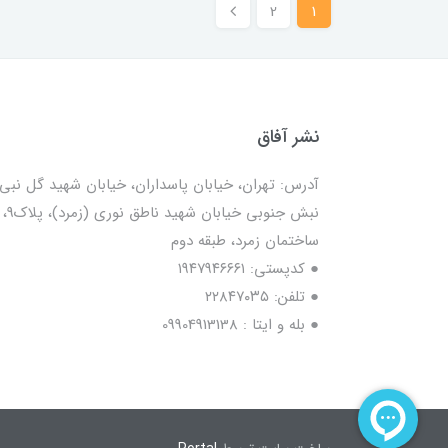
2
1
نشر آفاق
آدرس: تهران، خیابان پاسداران، خیابان شهید گل نبی،
نبش جنوبی خیابان شهید ناطق نوری (زمرد)، پلاک9،
ساختمان زمرد، طبقه دوم
● کدپستی: ۱۹۴۷۹۴۶۶۶۱
● تلفن: ٢٢٨۴٧۰۳۵
● بله و ایتا : 09904913138