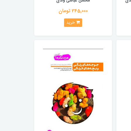
دی
محسن عباسی ولدی
245,000 تومان
خرید