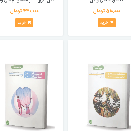
محسن عباسی ولدی
های کاری - اثر محسن عباسی ول
510,000 تومان
430,000 تومان
خرید
خرید