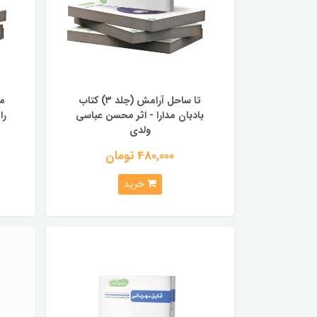
تا ساحل آرامش (جلد ۳) کتاب
بادبان مدارا - اثر محسن عباسی
را
ولدی
480,000 تومان
خرید