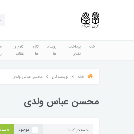
خانه
پرداخت
رویداد
تازه
کلام و
س
نقدی
ها
ها
عقائد
ز
خانه
نویسندگان
محسن عباس ولدی
محسن عباس ولدی
موجود
جستج