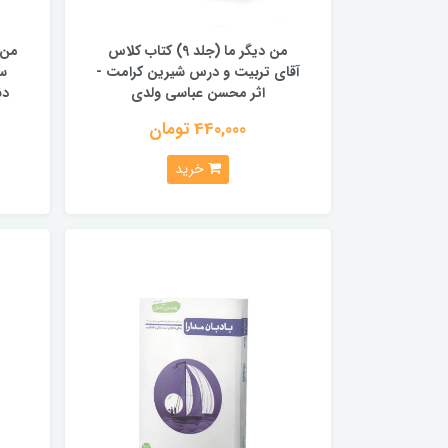
من دیگر ما (جلد 9) کتاب کلاس
آقای تربیت و درس شیرین کرامت -
س
اثر محسن عباسی ولدی
دن
440,000 تومان
خرید