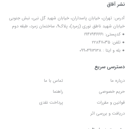
نشر آفاق
آدرس: تهران، خیابان پاسداران، خیابان شهید گل نبی، نبش جنوبی
خیابان شهید ناطق نوری (زمرد)، پلاک9، ساختمان زمرد، طبقه دوم
● کدپستی: ۱۹۴۷۹۴۶۶۶۱
● تلفن: ٢٢٨۴٧۰۳۵
● بله و ایتا : 09904913138
دسترسی سریع
درباره ما
تماس با ما
حریم خصوصی
راهنما
قوانین و مقررات
پرداخت نقدی
دریافت و بررسی اثر