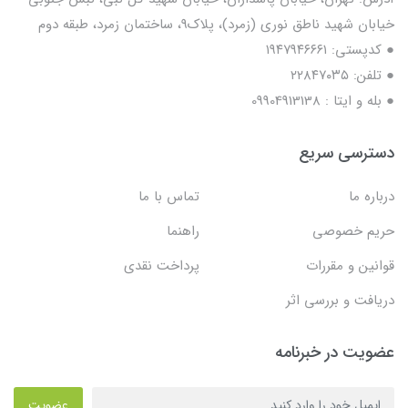
خیابان شهید ناطق نوری (زمرد)، پلاک9، ساختمان زمرد، طبقه دوم
● کدپستی: ۱۹۴۷۹۴۶۶۶۱
● تلفن: ٢٢٨۴٧۰۳۵
● بله و ایتا : 09904913138
دسترسی سریع
درباره ما
تماس با ما
حریم خصوصی
راهنما
قوانین و مقررات
پرداخت نقدی
دریافت و بررسی اثر
عضویت در خبرنامه
عضویت