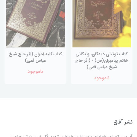
کتاب توتیای دیدگان، زندگانی
کتاب کلبه احزان (اثر حاج شیخ
خاتم پیامبران(ص) - (اثر حاج
عباس قمی)
شیخ عباس قمی)
ناموجود
ناموجود
نشر آفاق
آدرس: تهران، خیابان پاسداران، خیابان شهید گل نبی، نبش جنوبی