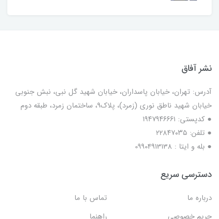
نشر آفاق
آدرس: تهران، خیابان پاسداران، خیابان شهید گل نبی، نبش جنوبی
خیابان شهید ناطق نوری (زمرد)، پلاک9، ساختمان زمرد، طبقه دوم
● کدپستی: ۱۹۴۷۹۴۶۶۶۱
● تلفن: ٢٢٨۴٧۰۳۵
● بله و ایتا : 09904913138
دسترسی سریع
درباره ما
تماس با ما
حریم خصوصی
راهنما