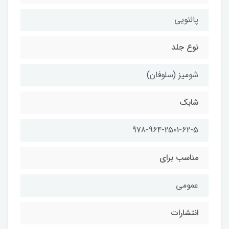
پالتویی
نوع جلد
شومیز (سلوفان)
شابک
978-964-2501-62-5
مناسب برای
عمومی
انتشارات