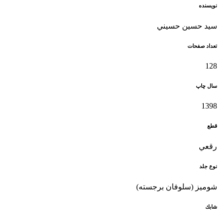
نويسنده
سيد حسين حسيني
تعداد صفحات
128
سال چاپ
1398
قطع
رقعي
نوع جلد
شومیز (سلوفان برجسته)
شابك