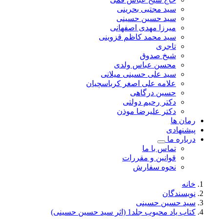
سید مجتبی بحرینی
سید حسین حسینی
میرزا مهدی اصفهانی
سید محمد کاظم قزوینی
تاجری
شیخ صدوق
محسن عباس ولدی
سید علی حسینی میلانی
علامه علی اصغر کرباسچیان
حسین درگاهی
دکتر رحیم دولتی
دکتر علیرضا موذن
رمان ها
پیشنهادی
درباره ما
تماس با ما
قوانین و مقررات
نحوه سفارش
خانه
نویسندگان
سید حسین حسینی
کتاب یاد محبوب جلد1 (اثر سید حسین حسینی)