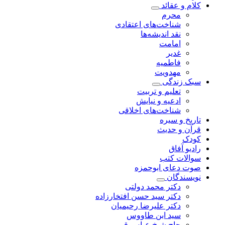
کلام و عقائد
محرم
شناخت‌های اعتقادی
نقد اندیشه‌ها
امامت
غدیر
فاطمیه
مهدویت
سبک زندگی
تعلیم و تربیت
ادعیه و نیایش
شناخت‌های اخلاقی
تاریخ و سیره
قرآن و حدیث
کودک
رادیو آفاق
سوالات کتب
صوت دعای ابوحمزه
نویسندگان
دکتر محمد دولتی
دکتر سید حسن افتخارزاده
دکتر علیرضا رحیمیان
سید ابن طاووس
حاج شیخ عباس قمی