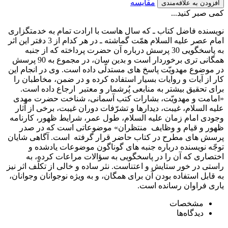
مقایسه
افزودن به علاقه‌مندی
کمی صبر کنید...
نويسنده‏ فاضل كتاب‏ ـ كه سال‏ هاست با ارادت تمام به خدمت‏گزارى
امام‏ عصر عليه‏ السلام همّت گماشته‏ ـ در هر كدام از 3 دفتر اين اثر
به پاسخ‏گويى 30 پرسش درباره‏ آن‏ حضرت پرداخته كه از جنبه‏
همگانى‏ ترى برخوردار است و بدين‏ سان، در مجموع به 90 پرسش
در موضوع مهدويّت پاسخ‏ هاى مستدلّى داده است. وى در انجام اين
كار از آيات و روايات بسيار استفاده كرده و در ضمن، مخاطبان را
براى تحقيق بيشتر به منابعى پُرشمار و معتبر ارجاع داده است.
«امامت و مهدويّت، بشارات كتب آسمانى، شناخت حضرت مهدى
عليه‏ السلام، غيبت، ديدارها و تشرّفات دوران غيبت، برخى از آثار
وجودى امام زمان عليه‏ السلام، طول عمر، شرايط ظهور، كارنامه‏
ظهور و قيام و وظايف منتظران» موضوعاتى است كه در صدر
پرسش ‏هاى مطرح در كتاب حاضر قرار گرفته است. آگاهى شايان
توجّه نويسنده درباره‏ جنبه‏ هاى گوناگون موضوعات يادشده و
اختصارى كه آن را در پاسخ‏گويى به سؤالات مراعات كرده، به
راستى در خور ستايش و اعتناست. نثر ساده و خالى از تكلّف اثر نيز
به قابل استفاده بودن آن براى همگان، و به‏ ويژه نوجوانان وجوانان،
يارى فراوان رسانده است.
مشخصات
دیدگاه‌ها