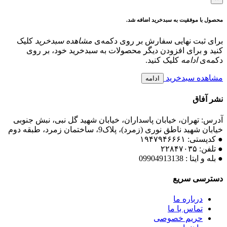
محصول با موفقیت به سبدخرید اضافه شد.
برای ثبت نهایی سفارش بر روی دکمه‌ی
مشاهده سبدخرید
کلیک
کنید و برای افزودن دیگر محصولات به سبدخرید خود، بر روی
دکمه‌ی
ادامه
کلیک کنید.
مشاهده سبدخرید
ادامه
نشر آفاق
آدرس: تهران، خیابان پاسداران، خیابان شهید گل نبی، نبش جنوبی
خیابان شهید ناطق نوری (زمرد)، پلاک9، ساختمان زمرد، طبقه دوم
● کدپستی: ۱۹۴۷۹۴۶۶۶۱
● تلفن: ٢٢٨۴٧۰۳۵
● بله و ایتا : 09904913138
دسترسی سریع
درباره ما
تماس با ما
حریم خصوصی